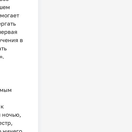
йшем
омогает
ергать
первая
учения в
ать
».
амым
 к
 ночью,
естр,
о ничего