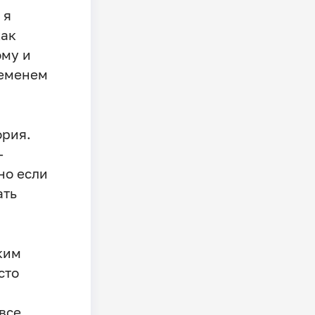
 я
как
ому и
ременем
ория.
—
но если
ать
ким
сто
все