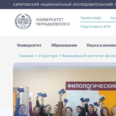
САРАТОВСКИЙ НАЦИОНАЛЬНЫЙ ИССЛЕДОВАТЕЛЬСКИЙ Г
Приём 2026
Ра
Header
УНИВЕРСИТЕТ
menu
ЧЕРНЫШЕВСКОГO
Подготовка к ЕГЭ
Университет
Образование
Наука и иннов
Перейти
Строка
Главная
Структура
Балашовский институт (фили
к
навигации
основному
содержанию