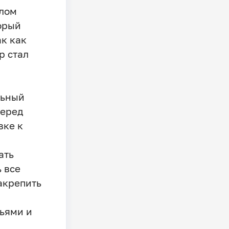
алом
орый
ак как
р стал
льный
перед
вке к
ать
 все
акрепить
ьями и