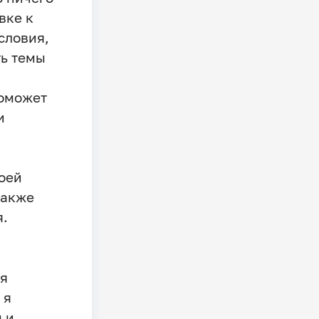
вке к
словия,
ть темы
поможет
и
воей
также
я.
ия
 я
 и