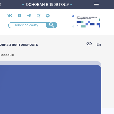
ОСНОВАН В 1909 ГОДУ
О
Социальные
сети
дная деятельность
En
я сессия