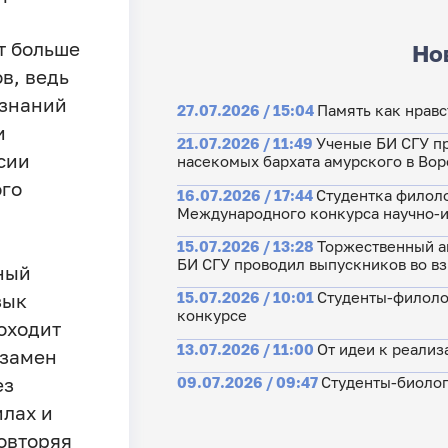
т больше
Но
в, ведь
 знаний
27.07.2026 / 15:04
Память как нрав
и
21.07.2026 / 11:49
Ученые БИ СГУ п
сии
насекомых бархата амурского в Во
ого
16.07.2026 / 17:44
Студентка филоло
Международного конкурса научно-и
15.07.2026 / 13:28
Торжественный ак
БИ СГУ проводил выпускников во в
ный
15.07.2026 / 10:01
Студенты-филоло
зык
конкурсе
оходит
13.07.2026 / 11:00
От идеи к реализ
кзамен
09.07.2026 / 09:47
Студенты-биолог
ез
илах и
овторяя