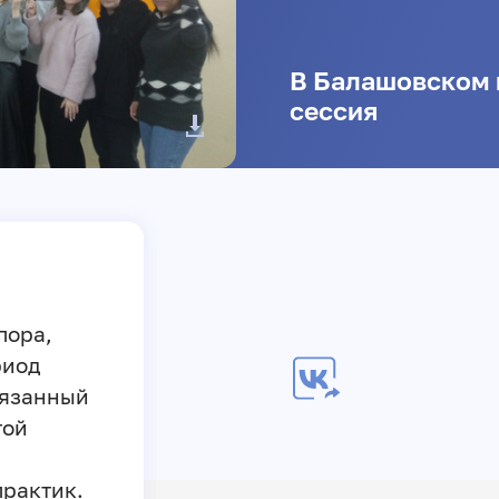
В Балашовском 
сессия
пора,
риод
вязанный
той
практик.