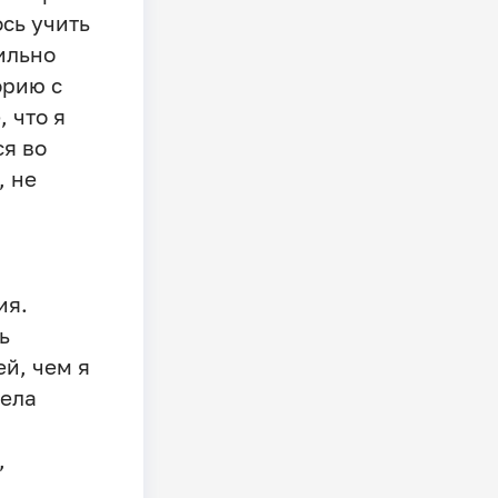
сь учить
сильно
орию с
, что я
ся во
, не
ия.
ь
й, чем я
пела
,