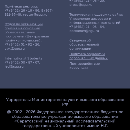
+7 (8452) 21 - 06 - 25
,
press@sgu.ru
Приёмная ректора:
+7 (8452) 26 - 16 - 96
,
8 (937)
811-67-46
,
rector@sgu.ru
Техническая поддержка сайта:
Управление цифровых и
информационных технологий
Отдел по организации
+7 (8452) 21 - 06 - 64
,
приёма на основные
bessonov@sgu.ru
образовательные
программы (Центральная
приёмная комиссия):
Сведения об
+7 (8452) 51 - 92 - 26
,
образовательной
cpk@sgu.ru
организации
Политика обработки
персональных данных
International Students:
+7 (8452) 50 - 87 - 07
,
Противодействие
ied@sgu.ru
коррупции
Учредитель:
Министерство науки и высшего образования
РФ
@ 2002 - 2026 Федеральное государственное бюджетное
образовательное учреждение высшего образования
«Саратовский национальный исследовательский
государственный университет имени Н.Г.