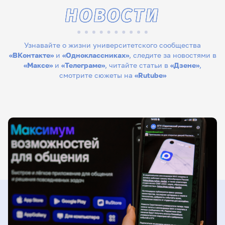
НОВОСТИ
Узнавайте о жизни университетского сообщества
«ВКонтакте»
и
«Одноклассниках»
, следите за новостями в
«Максе»
и
«Телеграме»
, читайте статьи в
«Дзене»
,
смотрите сюжеты на
«Rutube»