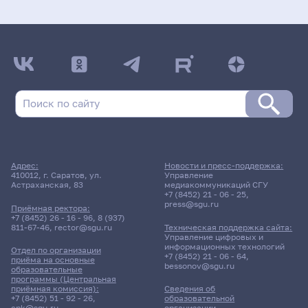
Адрес:
Новости и пресс-поддержка:
410012, г. Саратов, ул.
Управление
Астраханская, 83
медиакоммуникаций СГУ
+7 (8452) 21 - 06 - 25
,
press@sgu.ru
Приёмная ректора:
+7 (8452) 26 - 16 - 96
,
8 (937)
811-67-46
,
rector@sgu.ru
Техническая поддержка сайта:
Управление цифровых и
информационных технологий
Отдел по организации
+7 (8452) 21 - 06 - 64
,
приёма на основные
bessonov@sgu.ru
образовательные
программы (Центральная
приёмная комиссия):
Сведения об
+7 (8452) 51 - 92 - 26
,
образовательной
cpk@sgu.ru
организации