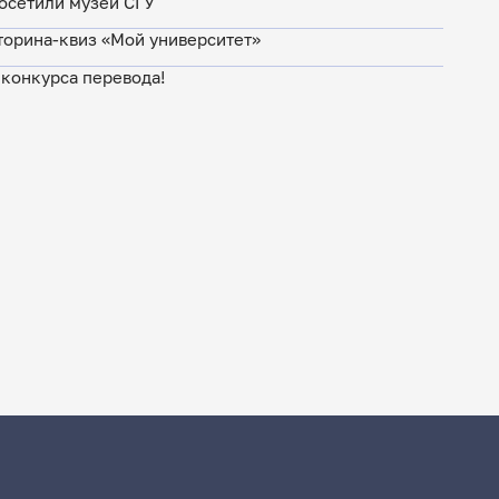
осетили музей СГУ
торина-квиз «Мой университет»
 конкурса перевода!