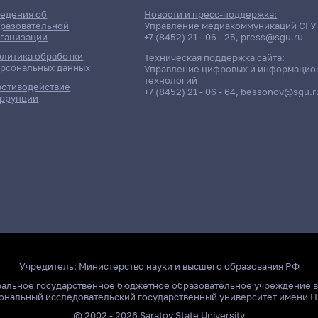
едения об
Новости и пресс-поддержка:
разовательной
Управление медиакоммуникаций СГУ
ганизации
+7 (8452) 21 - 06 - 25
,
press@sgu.ru
литика обработки
Техническая поддержка сайта:
рсональных данных
Управление цифровых и информацио
технологий
отиводействие
+7 (8452) 21 - 06 - 64
,
bessonov@sgu.r
ррупции
Учредитель:
Министерство науки и высшего образования РФ
ральное государственное бюджетное образовательное учреждение 
ональный исследовательский государственный университет имени Н
@ 2002 - 2026 Saratov State University