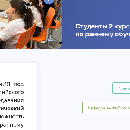
Студенты 2 кур
по раннему обу
иИЯ под
Калин
лийского
давания
тический
Кафедра английског
можность
раннему