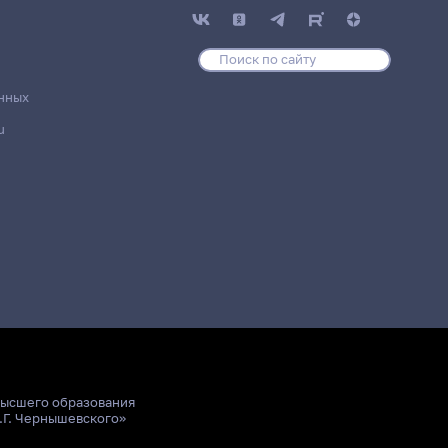
нных
u
высшего образования
.Г. Чернышевского»