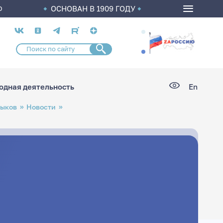
ОСНОВАН В 1909 ГОДУ
О
Социальные
сети
дная деятельность
En
зыков
Новости