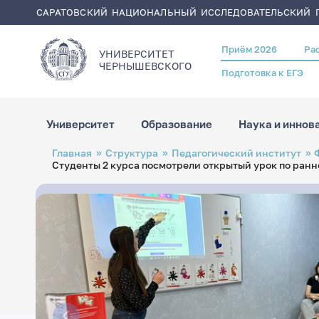
САРАТОВСКИЙ НАЦИОНАЛЬНЫЙ ИССЛЕДОВАТЕЛЬСКИЙ Г
Приём 2026
Ра
Header
УНИВЕРСИТЕТ
menu
ЧЕРНЫШЕВСКОГO
Подготовка к ЕГЭ
Университет
Образование
Наука и иннов
Перейти
Строка
Главная
Структура
Педагогический институт
к
навигации
Студенты 2 курса посмотрели открытый урок по ран
основному
содержанию