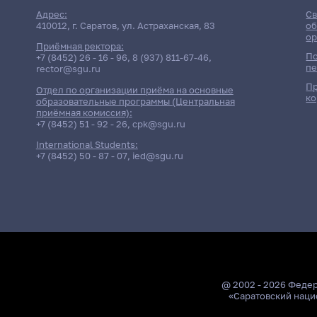
Адрес:
Св
410012, г. Саратов, ул. Астраханская, 83
об
ор
Приёмная ректора:
По
+7 (8452) 26 - 16 - 96
,
8 (937) 811-67-46
,
пе
rector@sgu.ru
Пр
Отдел по организации приёма на основные
ко
образовательные программы (Центральная
приёмная комиссия):
+7 (8452) 51 - 92 - 26
,
cpk@sgu.ru
International Students:
+7 (8452) 50 - 87 - 07
,
ied@sgu.ru
@ 2002 - 2026 Феде
«Саратовский наци