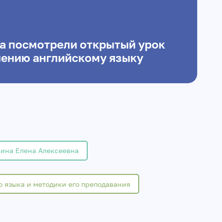
са посмотрели открытый урок
чению английскому языку
ина Елена Алексеевна
о языка и методики его преподавания