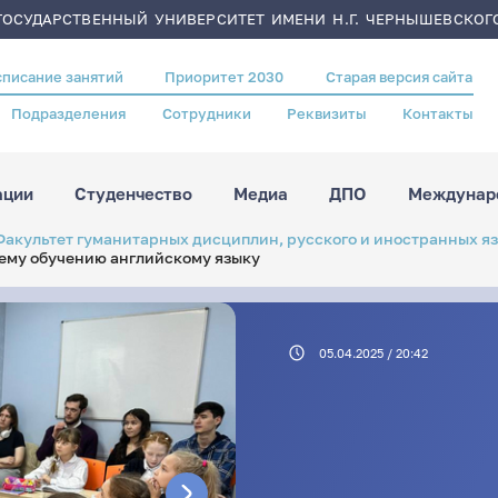
ОСУДАРСТВЕННЫЙ УНИВЕРСИТЕТ ИМЕНИ Н.Г. ЧЕРНЫШЕВСКОГ
списание занятий
Приоритет 2030
Старая версия сайта
Подразделения
Сотрудники
Реквизиты
Контакты
ации
Студенчество
Медиа
ДПО
Междунаро
Факультет гуманитарных дисциплин, русского и иностранных я
нему обучению английскому языку
05.04.2025 / 20:42