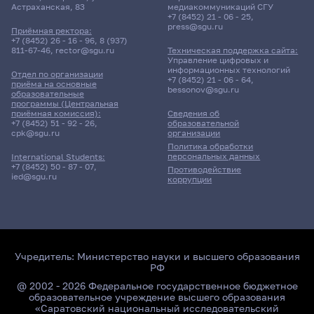
Астраханская, 83
медиакоммуникаций СГУ
+7 (8452) 21 - 06 - 25
,
press@sgu.ru
Приёмная ректора:
+7 (8452) 26 - 16 - 96
,
8 (937)
811-67-46
,
rector@sgu.ru
Техническая поддержка сайта:
Управление цифровых и
информационных технологий
Отдел по организации
+7 (8452) 21 - 06 - 64
,
приёма на основные
bessonov@sgu.ru
образовательные
программы (Центральная
приёмная комиссия):
Сведения об
+7 (8452) 51 - 92 - 26
,
образовательной
cpk@sgu.ru
организации
Политика обработки
персональных данных
International Students:
+7 (8452) 50 - 87 - 07
,
Противодействие
ied@sgu.ru
коррупции
Учредитель:
Министерство науки и высшего образования
РФ
@ 2002 - 2026 Федеральное государственное бюджетное
образовательное учреждение высшего образования
«Саратовский национальный исследовательский