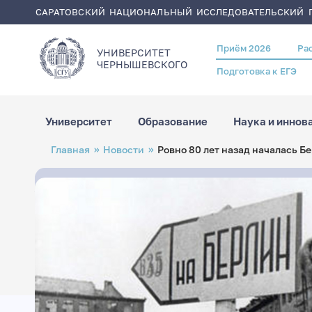
САРАТОВСКИЙ НАЦИОНАЛЬНЫЙ ИССЛЕДОВАТЕЛЬСКИЙ Г
Приём 2026
Ра
Header
УНИВЕРСИТЕТ
menu
ЧЕРНЫШЕВСКОГO
Подготовка к ЕГЭ
Университет
Образование
Наука и иннов
Перейти
Строка
Главная
Новости
Ровно 80 лет назад началась Б
к
навигации
основному
содержанию