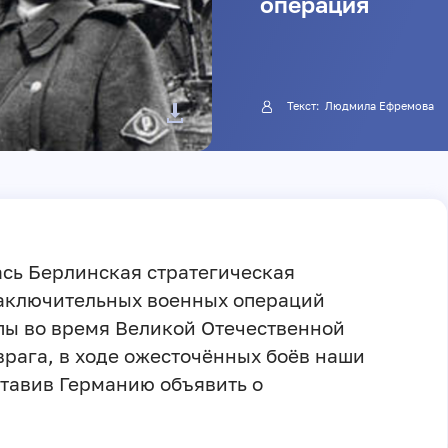
операция
Текст:
Людмила Ефремова
лась Берлинская стратегическая
заключительных военных операций
пы во время Великой Отечественной
врага, в ходе ожесточённых боёв наши
ставив Германию объявить о