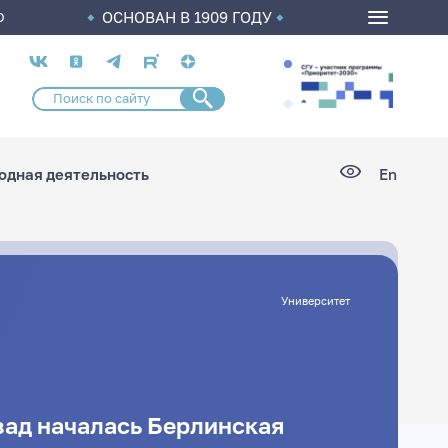
ОСНОВАН В 1909 ГОДУ
О
Социальные
сети
дная деятельность
En
Университет
зад началась Берлинская