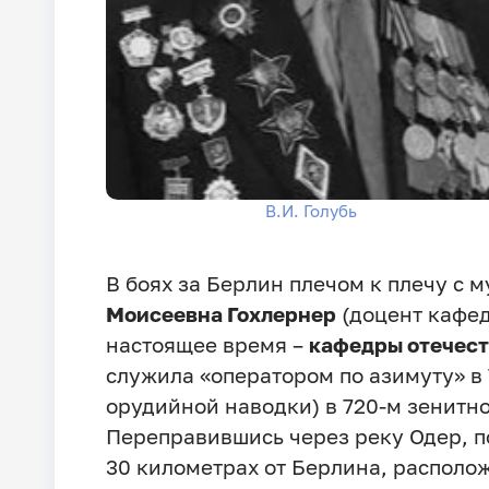
В.И. Голубь
В боях за Берлин плечом к плечу с
Моисеевна Гохлернер
(доцент кафед
настоящее время –
кафедры отечест
служила «оператором по азимуту» в 
орудийной наводки) в 720-м зенитн
Переправившись через реку Одер, п
30 километрах от Берлина, располо