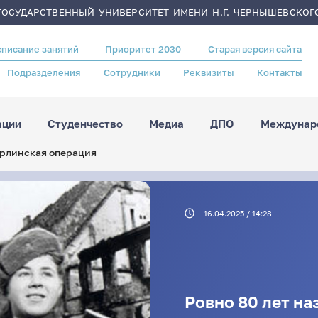
ОСУДАРСТВЕННЫЙ УНИВЕРСИТЕТ ИМЕНИ Н.Г. ЧЕРНЫШЕВСКОГ
списание занятий
Приоритет 2030
Старая версия сайта
Подразделения
Сотрудники
Реквизиты
Контакты
ации
Студенчество
Медиа
ДПО
Междунаро
ерлинская операция
16.04.2025 / 14:28
Ровно 80 лет на