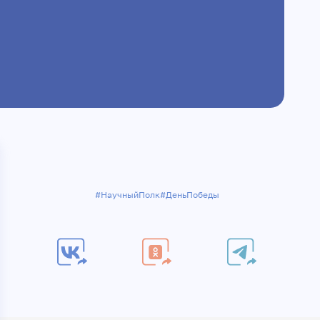
#НаучныйПолк
#ДеньПобеды