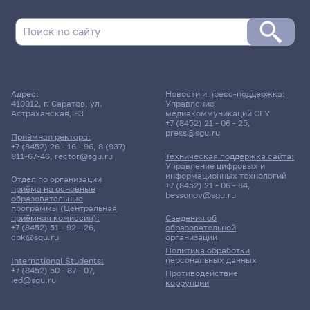
Адрес:
Новости и пресс-поддержка:
410012, г. Саратов, ул.
Управление
Астраханская, 83
медиакоммуникаций СГУ
+7 (8452) 21 - 06 - 25
,
press@sgu.ru
Приёмная ректора:
+7 (8452) 26 - 16 - 96
,
8 (937)
811-67-46
,
rector@sgu.ru
Техническая поддержка сайта:
Управление цифровых и
информационных технологий
Отдел по организации
+7 (8452) 21 - 06 - 64
,
приёма на основные
bessonov@sgu.ru
образовательные
программы (Центральная
приёмная комиссия):
Сведения об
+7 (8452) 51 - 92 - 26
,
образовательной
cpk@sgu.ru
организации
Политика обработки
персональных данных
International Students:
+7 (8452) 50 - 87 - 07
,
Противодействие
ied@sgu.ru
коррупции