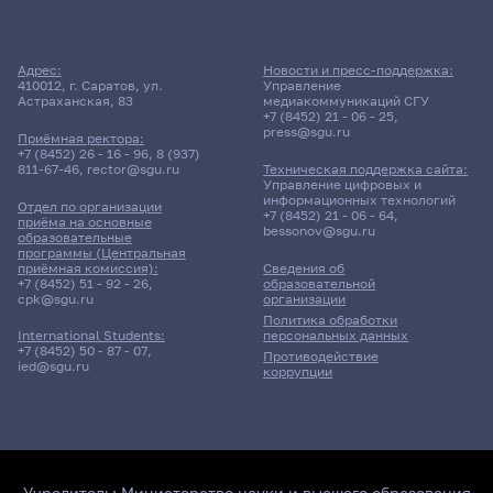
Адрес:
Новости и пресс-поддержка:
410012, г. Саратов, ул.
Управление
Астраханская, 83
медиакоммуникаций СГУ
+7 (8452) 21 - 06 - 25
,
press@sgu.ru
Приёмная ректора:
+7 (8452) 26 - 16 - 96
,
8 (937)
811-67-46
,
rector@sgu.ru
Техническая поддержка сайта:
Управление цифровых и
информационных технологий
Отдел по организации
+7 (8452) 21 - 06 - 64
,
приёма на основные
bessonov@sgu.ru
образовательные
программы (Центральная
приёмная комиссия):
Сведения об
+7 (8452) 51 - 92 - 26
,
образовательной
cpk@sgu.ru
организации
Политика обработки
персональных данных
International Students:
+7 (8452) 50 - 87 - 07
,
Противодействие
ied@sgu.ru
коррупции
Учредитель:
Министерство науки и высшего образования