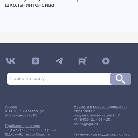
школы-интенсива
Адрес:
Новости и пресс-поддержка:
410012, г. Саратов, ул.
Управление
Астраханская, 83
медиакоммуникаций СГУ
+7 (8452) 21 - 06 - 25
,
press@sgu.ru
Приёмная ректора:
+7 (8452) 26 - 16 - 96
,
8 (937)
811-67-46
,
rector@sgu.ru
Техническая поддержка сайта: