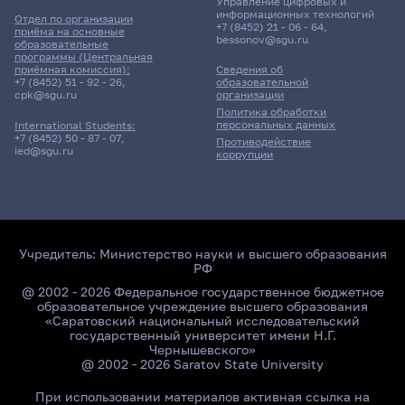
Управление цифровых и
информационных технологий
Отдел по организации
+7 (8452) 21 - 06 - 64
,
приёма на основные
bessonov@sgu.ru
образовательные
программы (Центральная
приёмная комиссия):
Сведения об
+7 (8452) 51 - 92 - 26
,
образовательной
cpk@sgu.ru
организации
Политика обработки
персональных данных
International Students:
+7 (8452) 50 - 87 - 07
,
Противодействие
ied@sgu.ru
коррупции
Учредитель:
Министерство науки и высшего образования
РФ
@ 2002 - 2026 Федеральное государственное бюджетное
образовательное учреждение высшего образования
«Саратовский национальный исследовательский
государственный университет имени Н.Г.
Чернышевского»
@ 2002 - 2026 Saratov State University
При использовании материалов активная ссылка на