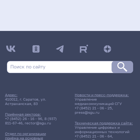
Адрес:
Новости и пресс-поддержка:
410012, г. Саратов, ул.
Управление
Астраханская, 83
медиакоммуникаций СГУ
+7 (8452) 21 - 06 - 25
,
press@sgu.ru
Приёмная ректора:
+7 (8452) 26 - 16 - 96
,
8 (937)
811-67-46
,
rector@sgu.ru
Техническая поддержка сайта:
Управление цифровых и
информационных технологий
Отдел по организации
+7 (8452) 21 - 06 - 64
,
приёма на основные