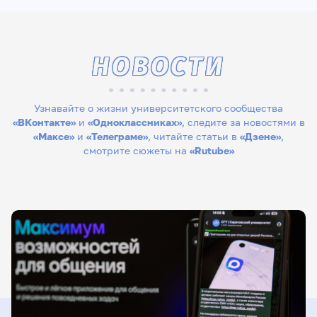
НОВОСТИ
Узнавайте о жизни университетского сообщества
«ВКонтакте»
и
«Одноклассниках»
, следите за новостями в
«Максе»
и
«Телеграме»
, читайте статьи в
«Дзене»
,
смотрите сюжеты на
«Rutube»