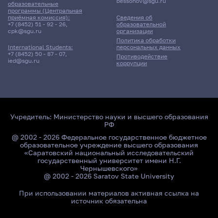
bessonov@sgu.ru
образовательные
программы (Центральная
приёмная комиссия):
Сведения об
+7 (8452) 51 - 92 - 26
,
образовательной
cpk@sgu.ru
организации
Политика обработки
персональных данных
International Students:
+7 (8452) 50 - 87 - 07
,
Противодействие
ied@sgu.ru
коррупции
Учредитель:
Министерство науки и высшего образования
РФ
@ 2002 - 2026 Федеральное государственное бюджетное
образовательное учреждение высшего образования
«Саратовский национальный исследовательский
государственный университет имени Н.Г.
Чернышевского»
@ 2002 - 2026 Saratov State University
При использовании материалов активная ссылка на
источник обязательна