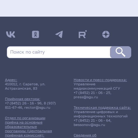
Адрес:
Новости и пресс-поддержка:
410012, г. Саратов, ул.
Управление
Астраханская, 83
медиакоммуникаций СГУ
+7 (8452) 21 - 06 - 25
,
press@sgu.ru
Приёмная ректора:
+7 (8452) 26 - 16 - 96
,
8 (937)
811-67-46
,
rector@sgu.ru
Техническая поддержка сайта:
Управление цифровых и
информационных технологий
Отдел по организации
+7 (8452) 21 - 06 - 64
,
приёма на основные
bessonov@sgu.ru
образовательные
программы (Центральная
приёмная комиссия):
Сведения об