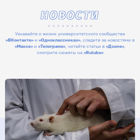
НОВОСТИ
Узнавайте о жизни университетского сообщества
«ВКонтакте»
и
«Одноклассниках»
, следите за новостями в
«Максе»
и
«Телеграме»
, читайте статьи в
«Дзене»
,
смотрите сюжеты на
«Rutube»