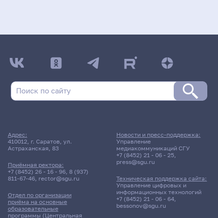
Адрес:
Новости и пресс-поддержка:
410012, г. Саратов, ул.
Управление
Астраханская, 83
медиакоммуникаций СГУ
+7 (8452) 21 - 06 - 25
,
press@sgu.ru
Приёмная ректора:
+7 (8452) 26 - 16 - 96
,
8 (937)
811-67-46
,
rector@sgu.ru
Техническая поддержка сайта:
Управление цифровых и
информационных технологий
Отдел по организации
+7 (8452) 21 - 06 - 64
,
приёма на основные
bessonov@sgu.ru
образовательные
программы (Центральная