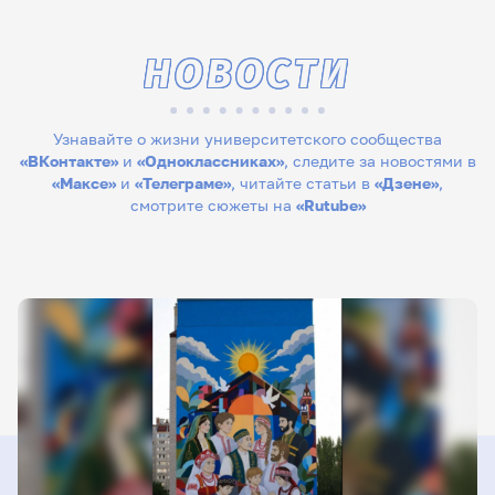
НОВОСТИ
Узнавайте о жизни университетского сообщества
«ВКонтакте»
и
«Одноклассниках»
, следите за новостями в
«Максе»
и
«Телеграме»
, читайте статьи в
«Дзене»
,
смотрите сюжеты на
«Rutube»