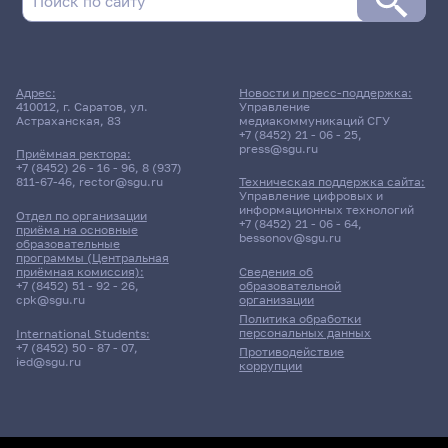
Адрес:
Новости и пресс-поддержка:
410012, г. Саратов, ул.
Управление
Астраханская, 83
медиакоммуникаций СГУ
+7 (8452) 21 - 06 - 25
,
press@sgu.ru
Приёмная ректора:
+7 (8452) 26 - 16 - 96
,
8 (937)
811-67-46
,
rector@sgu.ru
Техническая поддержка сайта:
Управление цифровых и
информационных технологий
Отдел по организации
+7 (8452) 21 - 06 - 64
,
приёма на основные
bessonov@sgu.ru
образовательные
программы (Центральная
приёмная комиссия):
Сведения об
+7 (8452) 51 - 92 - 26
,
образовательной
cpk@sgu.ru
организации
Политика обработки
персональных данных
International Students:
+7 (8452) 50 - 87 - 07
,
Противодействие
ied@sgu.ru
коррупции