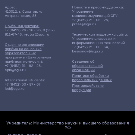
Адрес:
Новости и пресс-поддержка:
410012, г. Саратов, ул.
Управление
Астраханская, 83
медиакоммуникаций СГУ
+7 (8452) 21 - 06 - 25
,
press@sgu.ru
Приёмная ректора:
+7 (8452) 26 - 16 - 96
,
8 (937)
811-67-46
,
rector@sgu.ru
Техническая поддержка сайта:
Управление цифровых и
информационных технологий
Отдел по организации
+7 (8452) 21 - 06 - 64
,
приёма на основные
bessonov@sgu.ru
образовательные
программы (Центральная
приёмная комиссия):
Сведения об
+7 (8452) 51 - 92 - 26
,
образовательной
cpk@sgu.ru
организации
Политика обработки
персональных данных
International Students:
+7 (8452) 50 - 87 - 07
,
Противодействие
ied@sgu.ru
коррупции
Учредитель:
Министерство науки и высшего образования
РФ