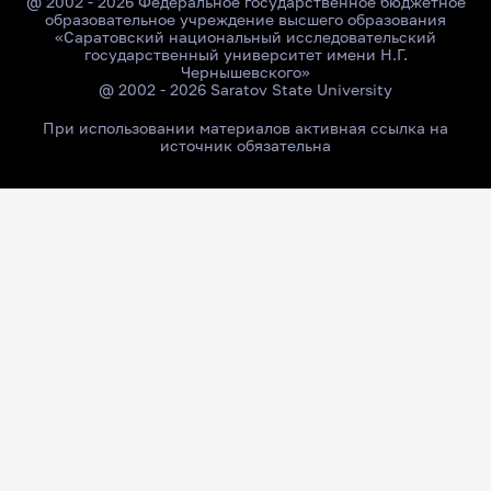
@ 2002 - 2026 Федеральное государственное бюджетное
образовательное учреждение высшего образования
«Саратовский национальный исследовательский
государственный университет имени Н.Г.
Чернышевского»
@ 2002 - 2026 Saratov State University
При использовании материалов активная ссылка на
источник обязательна