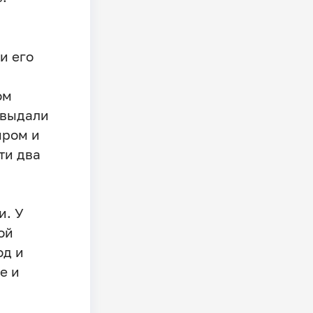
и его
ом
 выдали
ыром и
ти два
и. У
ой
од и
е и