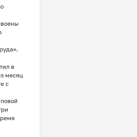
ко
своены
о
труда».
тил в
ез месяц
е с
иповой
три
время