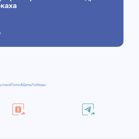
окаха
в
учныйПолк
#ДеньПобеды