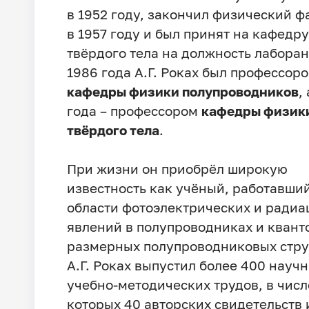
в 1952 году, закончил физический ф
в 1957 году и был принят на кафедр
твёрдого тела на должность лаборан
1986 года А.Г. Роках был профессор
кафедры физики полупроводников
,
года – профессором
кафедры физик
твёрдого тела
.
При жизни он приобрёл широкую
известность как учёный, работавший
области фотоэлектрических и ради
явлений в полупроводниках и квант
размерных полупроводниковых стру
А.Г. Роках выпустил более 400 научн
учебно-методических трудов, в числ
которых 40 авторских свидетельств 