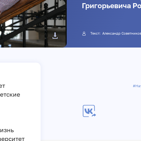
Григорьевича Р
Текст: Александр Советнико
ет
#На
детские
изнь
верситет