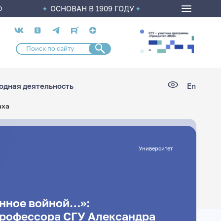
ОСНОВАН В 1909 ГОДУ
О
Социальные
сети
дная деятельность
En
аха
Университет
ённое войной…»:
рофессора СГУ Александра