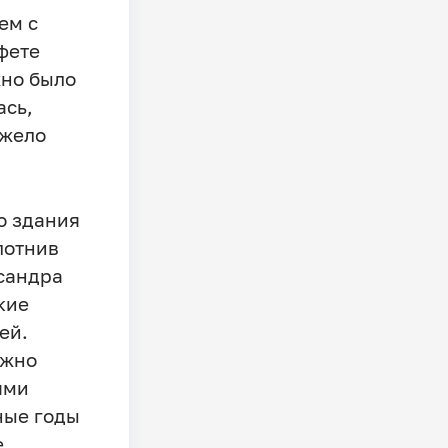
ем с
фете
жно было
ась,
яжело
о здания
лотнив
сандра
кие
ей.
ужно
ями
ные годы
е.