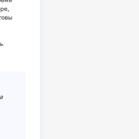
ре,
товы
ь
а