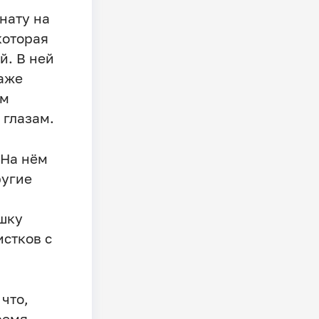
нату на
которая
й. В ней
даже
им
 глазам.
 На нём
ругие
ошку
истков с
что,
ремя