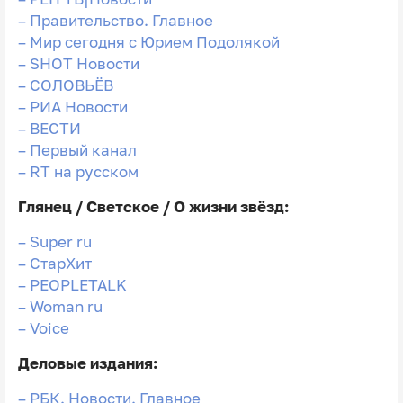
–
Правительство. Главное
–
Мир сегодня с Юрием Подолякой
–
SHOT Новости
–
СОЛОВЬЁВ
–
РИА Новости
–
ВЕСТИ
–
Первый канал
–
RT на русском
Глянец / Светское / О жизни звёзд:
–
Super
ru
–
СтарХит
–
PEOPLETALK
–
Woman
ru
–
Voice
Деловые издания:
–
РБК. Новости. Главное