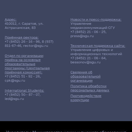
Адрес:
Новости и пресс-поддержка:
410012, г. Саратов, ул.
Управление
Астраханская, 83
медиакоммуникаций СГУ
+7 (8452) 21 - 06 - 25
,
press@sgu.ru
Приёмная ректора:
+7 (8452) 26 - 16 - 96
,
8 (937)
811-67-46
,
rector@sgu.ru
Техническая поддержка сайта:
Управление цифровых и
информационных технологий
Отдел по организации
+7 (8452) 21 - 06 - 64
,
приёма на основные
bessonov@sgu.ru
образовательные
программы (Центральная
приёмная комиссия):
Сведения об
+7 (8452) 51 - 92 - 26
,
образовательной
cpk@sgu.ru
организации
Политика обработки
персональных данных
International Students:
+7 (8452) 50 - 87 - 07
,
Противодействие
ied@sgu.ru
коррупции