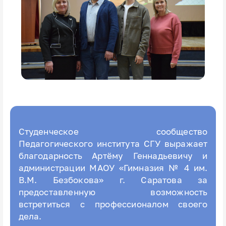
Студенческое сообщество
Педагогического института СГУ выражает
благодарность Артёму Геннадьевичу и
администрации МАОУ «Гимназия № 4 им.
В.М. Безбокова» г. Саратова за
предоставленную возможность
встретиться с профессионалом своего
дела.