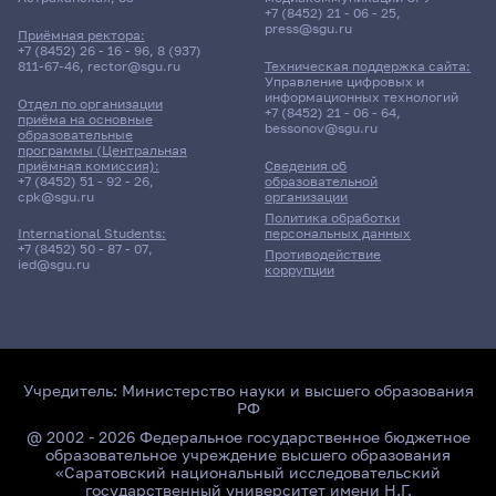
+7 (8452) 21 - 06 - 25
,
press@sgu.ru
Приёмная ректора:
+7 (8452) 26 - 16 - 96
,
8 (937)
811-67-46
,
rector@sgu.ru
Техническая поддержка сайта:
Управление цифровых и
информационных технологий
Отдел по организации
+7 (8452) 21 - 06 - 64
,
приёма на основные
bessonov@sgu.ru
образовательные
программы (Центральная
приёмная комиссия):
Сведения об
+7 (8452) 51 - 92 - 26
,
образовательной
cpk@sgu.ru
организации
Политика обработки
персональных данных
International Students:
+7 (8452) 50 - 87 - 07
,
Противодействие
ied@sgu.ru
коррупции
Учредитель:
Министерство науки и высшего образования
РФ
@ 2002 - 2026 Федеральное государственное бюджетное
образовательное учреждение высшего образования
«Саратовский национальный исследовательский
государственный университет имени Н.Г.