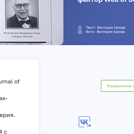
Текст:
Виктория Халова
Фото:
Виктория Халова
rnal of
Управление 
ак-
ерия.
4 с