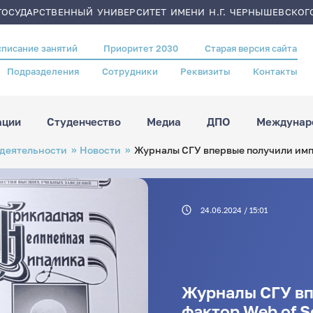
ОСУДАРСТВЕННЫЙ УНИВЕРСИТЕТ ИМЕНИ Н.Г. ЧЕРНЫШЕВСКОГ
списание занятий
Приоритет 2030
Старая версия сайта
Подразделения
Сотрудники
Реквизиты
Контакты
ации
Студенчество
Медиа
ДПО
Междунаро
 деятельности
Новости
Журналы СГУ впервые получили импа
24.06.2024 / 15:01
Журналы СГУ вп
фактор Web of S