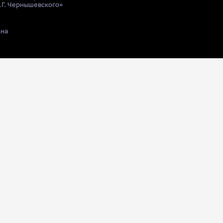
.Г. Чернышевского»
ьна