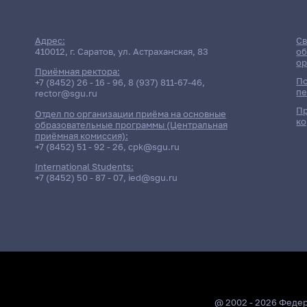
Адрес:
Св
410012, г. Саратов, ул. Астраханская, 83
об
ор
Приёмная ректора:
По
+7 (8452) 26 - 16 - 96
,
8 (937) 811-67-46
,
пе
rector@sgu.ru
Пр
Отдел по организации приёма на основные
ко
образовательные программы (Центральная
приёмная комиссия):
+7 (8452) 51 - 92 - 26
,
cpk@sgu.ru
International Students:
+7 (8452) 50 - 87 - 07
,
ied@sgu.ru
@ 2002 - 2026 Феде