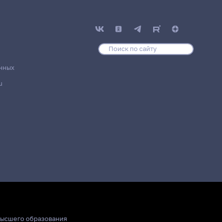
нных
u
высшего образования