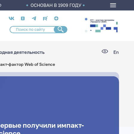
ОСНОВАН В 1909 ГОДУ
О
Социальные
сети
дная деятельность
En
кт-фактор Web of Science
ервые получили импакт-
cience