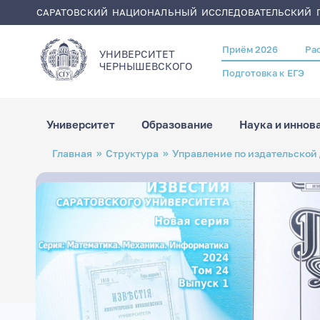
САРАТОВСКИЙ НАЦИОНАЛЬНЫЙ ИССЛЕДОВАТЕЛЬСКИЙ Г
Приём 2026
Ра
Header
УНИВЕРСИТЕТ
menu
ЧЕРНЫШЕВСКОГO
Подготовка к ЕГЭ
Университет
Образование
Наука и иннов
Перейти
Строка
Главная
Структура
Управление по издательской
к
навигации
основному
содержанию