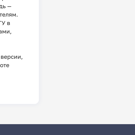
дь —
телям.
ГУ в
ами,
 версии,
оте