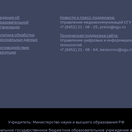
едения об
Новости и пресс-поддержка:
разовательной
Управление медиакоммуникаций СГУ
ганизации
+7 (8452) 21 - 06 - 25
,
press@sgu.ru
литика обработки
Техническая поддержка сайта:
рсональных данных
Управление цифровых и информацио
технологий
отиводействие
+7 (8452) 21 - 06 - 64
,
bessonov@sgu.r
ррупции
Учредитель:
Министерство науки и высшего образования РФ
ральное государственное бюджетное образовательное учреждение 