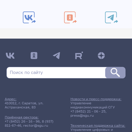
Адрес:
Новости и пресс-поддержка:
410012, г. Саратов, ул.
Управление
Астраханская, 83
медиакоммуникаций СГУ
+7 (8452) 21 - 06 - 25
,
press@sgu.ru
Приёмная ректора:
+7 (8452) 26 - 16 - 96
,
8 (937)
811-67-46
,
rector@sgu.ru
Техническая поддержка сайта:
Управление цифровых и