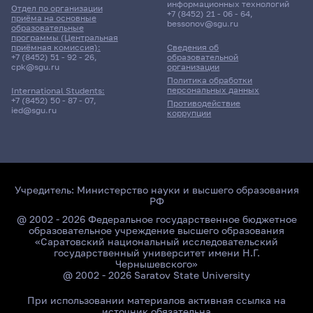
информационных технологий
Отдел по организации
+7 (8452) 21 - 06 - 64
,
приёма на основные
bessonov@sgu.ru
образовательные
программы (Центральная
приёмная комиссия):
Сведения об
+7 (8452) 51 - 92 - 26
,
образовательной
cpk@sgu.ru
организации
Политика обработки
персональных данных
International Students:
+7 (8452) 50 - 87 - 07
,
Противодействие
ied@sgu.ru
коррупции
Учредитель:
Министерство науки и высшего образования
РФ
@ 2002 - 2026 Федеральное государственное бюджетное
образовательное учреждение высшего образования
«Саратовский национальный исследовательский
государственный университет имени Н.Г.
Чернышевского»
@ 2002 - 2026 Saratov State University
При использовании материалов активная ссылка на
источник обязательна