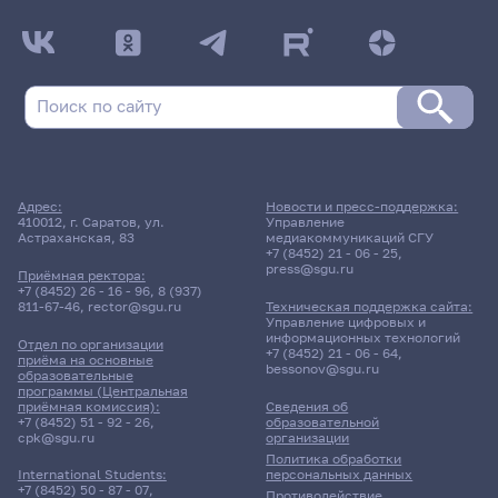
Адрес:
Новости и пресс-поддержка:
410012, г. Саратов, ул.
Управление
Астраханская, 83
медиакоммуникаций СГУ
+7 (8452) 21 - 06 - 25
,
press@sgu.ru
Приёмная ректора:
+7 (8452) 26 - 16 - 96
,
8 (937)
811-67-46
,
rector@sgu.ru
Техническая поддержка сайта:
Управление цифровых и
информационных технологий
Отдел по организации
+7 (8452) 21 - 06 - 64
,
приёма на основные
bessonov@sgu.ru
образовательные
программы (Центральная
приёмная комиссия):
Сведения об
+7 (8452) 51 - 92 - 26
,
образовательной
cpk@sgu.ru
организации
Политика обработки
персональных данных
International Students:
+7 (8452) 50 - 87 - 07
,
Противодействие