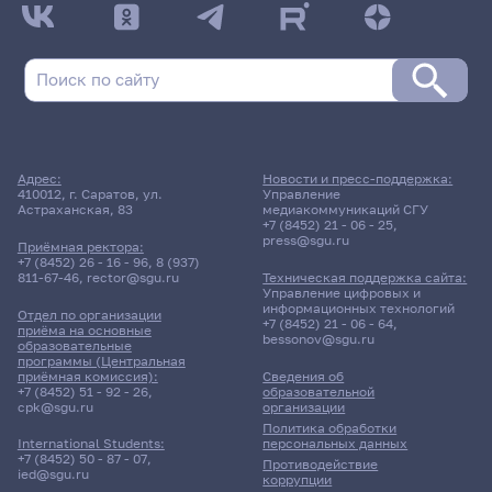
Адрес:
Новости и пресс-поддержка:
410012, г. Саратов, ул.
Управление
Астраханская, 83
медиакоммуникаций СГУ
+7 (8452) 21 - 06 - 25
,
press@sgu.ru
Приёмная ректора:
+7 (8452) 26 - 16 - 96
,
8 (937)
811-67-46
,
rector@sgu.ru
Техническая поддержка сайта:
Управление цифровых и
информационных технологий
Отдел по организации
+7 (8452) 21 - 06 - 64
,
приёма на основные
bessonov@sgu.ru
образовательные
программы (Центральная
приёмная комиссия):
Сведения об
+7 (8452) 51 - 92 - 26
,
образовательной
cpk@sgu.ru
организации
Политика обработки
персональных данных
International Students:
+7 (8452) 50 - 87 - 07
,
Противодействие
ied@sgu.ru
коррупции