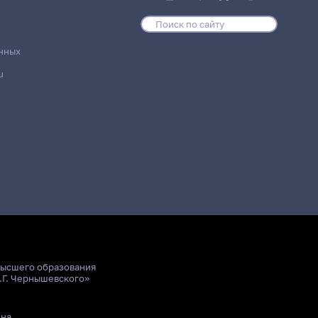
нных
u
высшего образования
.Г. Чернышевского»
ьна