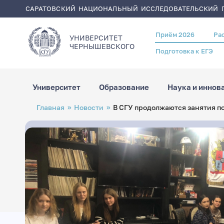
САРАТОВСКИЙ НАЦИОНАЛЬНЫЙ ИССЛЕДОВАТЕЛЬСКИЙ Г
Приём 2026
Ра
Header
УНИВЕРСИТЕТ
menu
ЧЕРНЫШЕВСКОГO
Подготовка к ЕГЭ
Университет
Образование
Наука и иннов
Перейти
Строка
Главная
Новости
В СГУ продолжаются занятия п
к
навигации
основному
содержанию