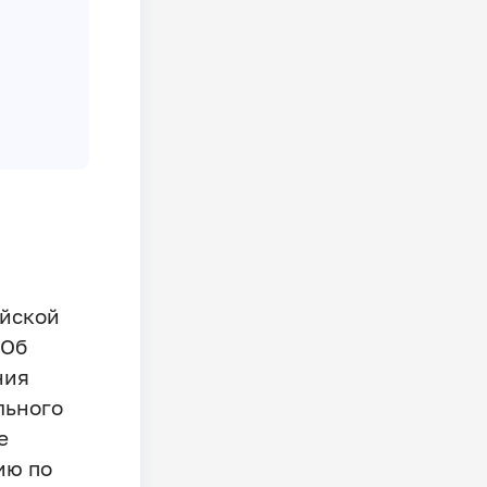
ийской
«Об
ния
льного
е
ию по