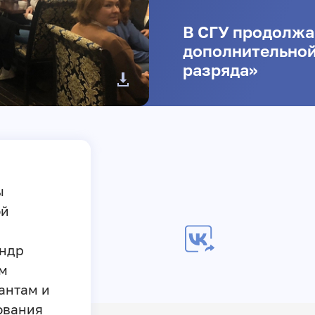
В СГУ продолжа
дополнительной
разряда»
ы
ой
андр
м
антам и
ования