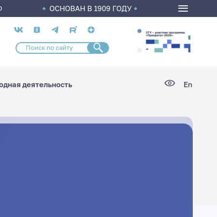
ОСНОВАН В 1909 ГОДУ
О
Социальные
сети
дная деятельность
En