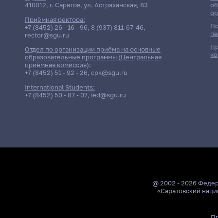
410012, г. Саратов, ул. Астраханская, 83
об
ор
Приёмная ректора:
По
+7 (8452) 26 - 16 - 96
,
8 (937) 811-67-46
,
пе
rector@sgu.ru
Пр
Отдел по организации приёма на основные
ко
образовательные программы (Центральная
приёмная комиссия):
+7 (8452) 51 - 92 - 26
,
cpk@sgu.ru
International Students:
+7 (8452) 50 - 87 - 07
,
ied@sgu.ru
@ 2002 - 2026 Феде
«Саратовский наци
Пр