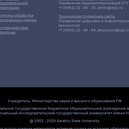
разовательной
Управление медиакоммуникаций СГУ
ганизации
+7 (8452) 21 - 06 - 25
,
press@sgu.ru
литика обработки
Техническая поддержка сайта:
рсональных данных
Управление цифровых и информацио
технологий
отиводействие
+7 (8452) 21 - 06 - 64
,
bessonov@sgu.r
ррупции
Учредитель:
Министерство науки и высшего образования РФ
ральное государственное бюджетное образовательное учреждение 
ональный исследовательский государственный университет имени Н
@ 2002 - 2026 Saratov State University
и использовании материалов активная ссылка на источник обязател