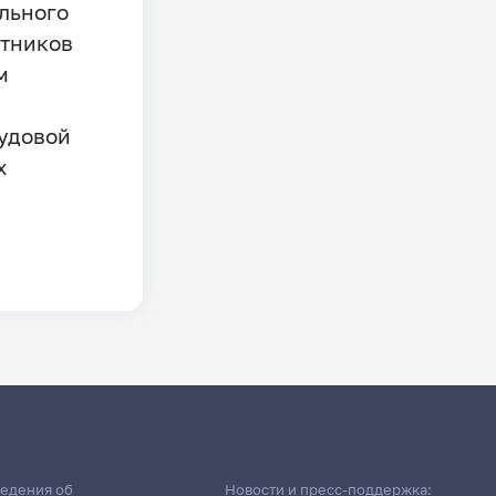
льного
стников
м
удовой
х
едения об
Новости и пресс-поддержка: