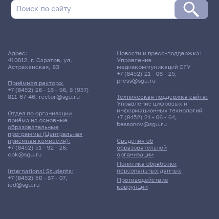
Адрес:
Новости и пресс-поддержка:
410012, г. Саратов, ул.
Управление
Астраханская, 83
медиакоммуникаций СГУ
+7 (8452) 21 - 06 - 25
,
press@sgu.ru
Приёмная ректора:
+7 (8452) 26 - 16 - 96
,
8 (937)
811-67-46
,
rector@sgu.ru
Техническая поддержка сайта:
Управление цифровых и
информационных технологий
Отдел по организации
+7 (8452) 21 - 06 - 64
,
приёма на основные
bessonov@sgu.ru
образовательные
программы (Центральная
приёмная комиссия):
Сведения об
+7 (8452) 51 - 92 - 26
,
образовательной
cpk@sgu.ru
организации
Политика обработки
персональных данных
International Students:
+7 (8452) 50 - 87 - 07
,
Противодействие
ied@sgu.ru
коррупции