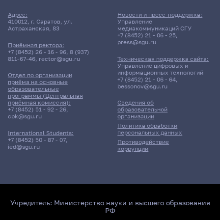
Адрес:
Новости и пресс-поддержка:
410012, г. Саратов, ул.
Управление
Астраханская, 83
медиакоммуникаций СГУ
+7 (8452) 21 - 06 - 25
,
press@sgu.ru
Приёмная ректора:
+7 (8452) 26 - 16 - 96
,
8 (937)
811-67-46
,
rector@sgu.ru
Техническая поддержка сайта:
Управление цифровых и
информационных технологий
Отдел по организации
+7 (8452) 21 - 06 - 64
,
приёма на основные
bessonov@sgu.ru
образовательные
программы (Центральная
приёмная комиссия):
Сведения об
+7 (8452) 51 - 92 - 26
,
образовательной
cpk@sgu.ru
организации
Политика обработки
персональных данных
International Students:
+7 (8452) 50 - 87 - 07
,
Противодействие
ied@sgu.ru
коррупции
Учредитель:
Министерство науки и высшего образования
РФ