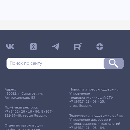
Адрес:
Новости и пресс-поддержка:
410012, г. Саратов, ул.
Управление
Астраханская, 83
медиакоммуникаций СГУ
+7 (8452) 21 - 06 - 25
,
press@sgu.ru
Приёмная ректора:
+7 (8452) 26 - 16 - 96
,
8 (937)
811-67-46
,
rector@sgu.ru
Техническая поддержка сайта:
Управление цифровых и
информационных технологий
Отдел по организации
+7 (8452) 21 - 06 - 64
,
приёма на основные