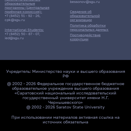
bessonov@sgu.ru
образовательные
программы (Центральная
приёмная комиссия):
Сведения об
+7 (8452) 51 - 92 - 26
,
образовательной
cpk@sgu.ru
организации
Политика обработки
персональных данных
International Students:
+7 (8452) 50 - 87 - 07
,
Противодействие
ied@sgu.ru
коррупции
Учредитель:
Министерство науки и высшего образования
РФ
@ 2002 - 2026 Федеральное государственное бюджетное
образовательное учреждение высшего образования
«Саратовский национальный исследовательский
государственный университет имени Н.Г.
Чернышевского»
@ 2002 - 2026 Saratov State University
При использовании материалов активная ссылка на
источник обязательна