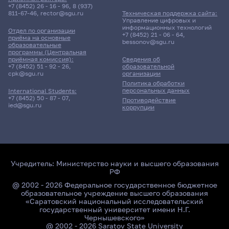
+7 (8452) 26 - 16 - 96
,
8 (937)
811-67-46
,
rector@sgu.ru
Техническая поддержка сайта:
Управление цифровых и
информационных технологий
Отдел по организации
+7 (8452) 21 - 06 - 64
,
приёма на основные
bessonov@sgu.ru
образовательные
программы (Центральная
приёмная комиссия):
Сведения об
+7 (8452) 51 - 92 - 26
,
образовательной
cpk@sgu.ru
организации
Политика обработки
персональных данных
International Students:
+7 (8452) 50 - 87 - 07
,
Противодействие
ied@sgu.ru
коррупции
Учредитель:
Министерство науки и высшего образования
РФ
@ 2002 - 2026 Федеральное государственное бюджетное
образовательное учреждение высшего образования
«Саратовский национальный исследовательский
государственный университет имени Н.Г.
Чернышевского»
@ 2002 - 2026 Saratov State University