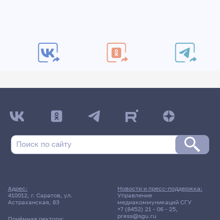
Адрес:
Новости и пресс-поддержка:
410012, г. Саратов, ул.
Управление
Астраханская, 83
медиакоммуникаций СГУ
+7 (8452) 21 - 06 - 25
,
press@sgu.ru
Приёмная ректора: