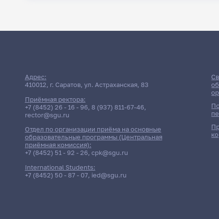
Адрес:
Св
410012, г. Саратов, ул. Астраханская, 83
об
ор
Приёмная ректора:
По
+7 (8452) 26 - 16 - 96
,
8 (937) 811-67-46
,
пе
rector@sgu.ru
Пр
Отдел по организации приёма на основные
ко
образовательные программы (Центральная
приёмная комиссия):
+7 (8452) 51 - 92 - 26
,
cpk@sgu.ru
International Students:
+7 (8452) 50 - 87 - 07
,
ied@sgu.ru