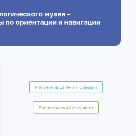
логического музея –
ы по ориентации и навигации
Мельников Евгений Юрьевич
Биологический факультет