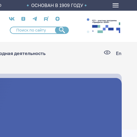
ОСНОВАН В 1909 ГОДУ
О
Социальные
сети
дная деятельность
En