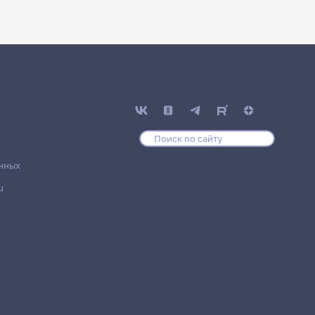
нных
u