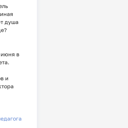
ель
тиная
ёт душа
де?
 июня в
ета.
в и
ктора
педагога