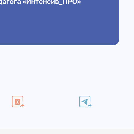
дагога «Интенсив_ПРО»