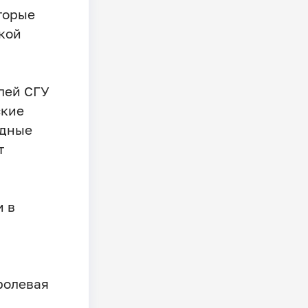
торые
ской
лей СГУ
ские
ндные
т
и в
ролевая