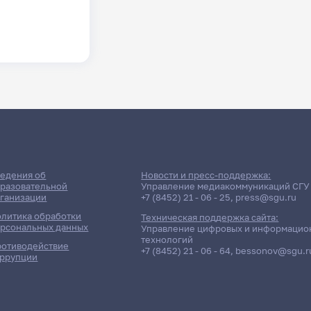
едения об
Новости и пресс-поддержка:
разовательной
Управление медиакоммуникаций СГУ
ганизации
+7 (8452) 21 - 06 - 25
,
press@sgu.ru
литика обработки
Техническая поддержка сайта:
рсональных данных
Управление цифровых и информацио
технологий
отиводействие
+7 (8452) 21 - 06 - 64
,
bessonov@sgu.r
ррупции