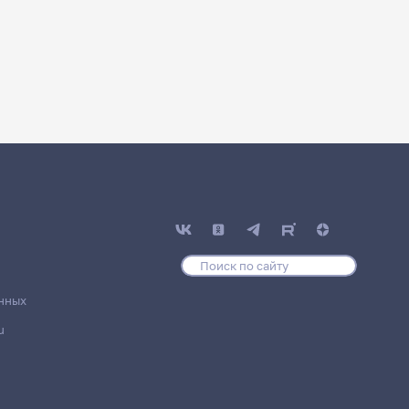
нных
u