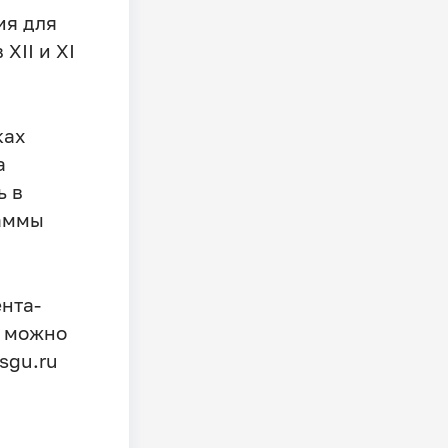
ия для
XII и XI
ках
а
ь в
аммы
нта-
, можно
sgu.ru