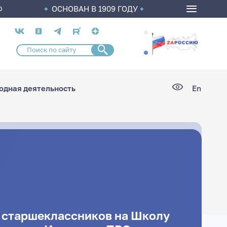
ОСНОВАН В 1909 ГОДУ
О
Социальные
сети
дная деятельность
En
 старшеклассников на Школу