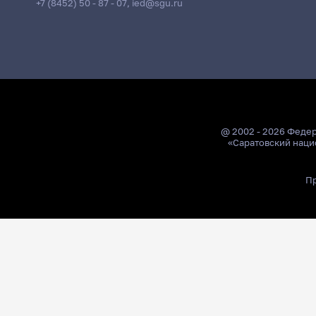
+7 (8452) 50 - 87 - 07
,
ied@sgu.ru
@ 2002 - 2026 Феде
«Саратовский наци
Пр