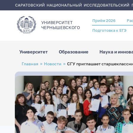
САРАТОВСКИЙ НАЦИОНАЛЬНЫЙ ИССЛЕДОВАТЕЛЬСКИЙ Г
Приём 2026
Ра
Header
УНИВЕРСИТЕТ
menu
ЧЕРНЫШЕВСКОГO
Подготовка к ЕГЭ
Университет
Образование
Наука и иннов
Перейти
Строка
Главная
Новости
СГУ приглашает старшеклассни
к
навигации
основному
содержанию