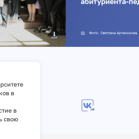
абитуриента-пе
Фото: Светлана Артамонова
ерситете
ков в
стие в
ь свою