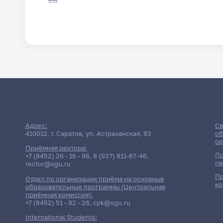
Адрес:
Св
410012, г. Саратов, ул. Астраханская, 83
об
ор
Приёмная ректора:
По
+7 (8452) 26 - 16 - 96
,
8 (937) 811-67-46
,
пе
rector@sgu.ru
Пр
Отдел по организации приёма на основные
ко
образовательные программы (Центральная
приёмная комиссия):
+7 (8452) 51 - 92 - 26
,
cpk@sgu.ru
International Students: