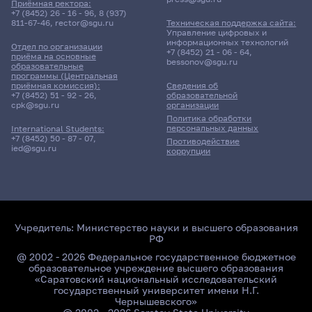
Приёмная ректора:
+7 (8452) 26 - 16 - 96
,
8 (937)
811-67-46
,
rector@sgu.ru
Техническая поддержка сайта:
Управление цифровых и
информационных технологий
Отдел по организации
+7 (8452) 21 - 06 - 64
,
приёма на основные
bessonov@sgu.ru
образовательные
программы (Центральная
приёмная комиссия):
Сведения об
+7 (8452) 51 - 92 - 26
,
образовательной
cpk@sgu.ru
организации
Политика обработки
персональных данных
International Students:
+7 (8452) 50 - 87 - 07
,
Противодействие
ied@sgu.ru
коррупции
Учредитель:
Министерство науки и высшего образования
РФ
@ 2002 - 2026 Федеральное государственное бюджетное
образовательное учреждение высшего образования
«Саратовский национальный исследовательский
государственный университет имени Н.Г.
Чернышевского»