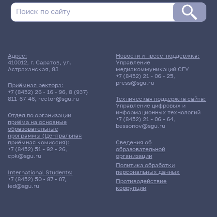
Адрес:
Новости и пресс-поддержка:
410012, г. Саратов, ул.
Управление
Астраханская, 83
медиакоммуникаций СГУ
+7 (8452) 21 - 06 - 25
,
press@sgu.ru
Приёмная ректора:
+7 (8452) 26 - 16 - 96
,
8 (937)
811-67-46
,
rector@sgu.ru
Техническая поддержка сайта:
Управление цифровых и
информационных технологий
Отдел по организации
+7 (8452) 21 - 06 - 64
,
приёма на основные
bessonov@sgu.ru
образовательные
программы (Центральная
приёмная комиссия):
Сведения об
+7 (8452) 51 - 92 - 26
,
образовательной
cpk@sgu.ru
организации
Политика обработки
персональных данных
International Students:
+7 (8452) 50 - 87 - 07
,
Противодействие
ied@sgu.ru
коррупции