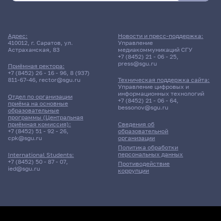
Адрес:
Новости и пресс-поддержка:
410012, г. Саратов, ул.
Управление
Астраханская, 83
медиакоммуникаций СГУ
+7 (8452) 21 - 06 - 25
,
press@sgu.ru
Приёмная ректора:
+7 (8452) 26 - 16 - 96
,
8 (937)
811-67-46
,
rector@sgu.ru
Техническая поддержка сайта:
Управление цифровых и
информационных технологий
Отдел по организации
+7 (8452) 21 - 06 - 64
,
приёма на основные
bessonov@sgu.ru
образовательные
программы (Центральная
приёмная комиссия):
Сведения об
+7 (8452) 51 - 92 - 26
,
образовательной
cpk@sgu.ru
организации
Политика обработки
персональных данных
International Students:
+7 (8452) 50 - 87 - 07
,
Противодействие
ied@sgu.ru
коррупции