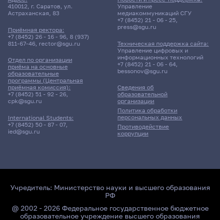
410012, г. Саратов, ул.
Управление
Астраханская, 83
медиакоммуникаций СГУ
+7 (8452) 21 - 06 - 25
,
press@sgu.ru
Приёмная ректора:
+7 (8452) 26 - 16 - 96
,
8 (937)
811-67-46
,
rector@sgu.ru
Техническая поддержка сайта:
Управление цифровых и
информационных технологий
Отдел по организации
+7 (8452) 21 - 06 - 64
,
приёма на основные
bessonov@sgu.ru
образовательные
программы (Центральная
приёмная комиссия):
Сведения об
+7 (8452) 51 - 92 - 26
,
образовательной
cpk@sgu.ru
организации
Политика обработки
персональных данных
International Students:
+7 (8452) 50 - 87 - 07
,
Противодействие
ied@sgu.ru
коррупции
Учредитель:
Министерство науки и высшего образования
РФ
@ 2002 - 2026 Федеральное государственное бюджетное
образовательное учреждение высшего образования