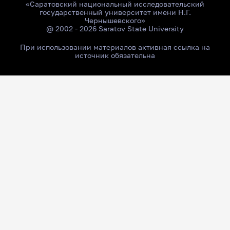
«Саратовский национальный исследовательский
государственный университет имени Н.Г.
Чернышевского»
@ 2002 - 2026 Saratov State University
При использовании материалов активная ссылка на
источник обязательна