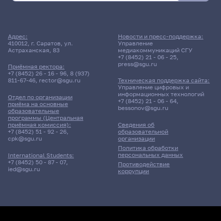
Адрес:
Новости и пресс-поддержка:
410012, г. Саратов, ул.
Управление
Астраханская, 83
медиакоммуникаций СГУ
+7 (8452) 21 - 06 - 25
,
press@sgu.ru
Приёмная ректора:
+7 (8452) 26 - 16 - 96
,
8 (937)
811-67-46
,
rector@sgu.ru
Техническая поддержка сайта:
Управление цифровых и
информационных технологий
Отдел по организации
+7 (8452) 21 - 06 - 64
,
приёма на основные
bessonov@sgu.ru
образовательные
программы (Центральная
приёмная комиссия):
Сведения об
+7 (8452) 51 - 92 - 26
,
образовательной
cpk@sgu.ru
организации
Политика обработки
персональных данных
International Students:
+7 (8452) 50 - 87 - 07
,
Противодействие
ied@sgu.ru
коррупции