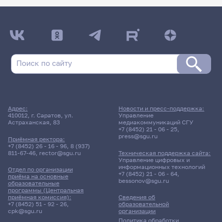
Адрес:
Новости и пресс-поддержка:
410012, г. Саратов, ул.
Управление
Астраханская, 83
медиакоммуникаций СГУ
+7 (8452) 21 - 06 - 25
,
press@sgu.ru
Приёмная ректора:
+7 (8452) 26 - 16 - 96
,
8 (937)
811-67-46
,
rector@sgu.ru
Техническая поддержка сайта:
Управление цифровых и
информационных технологий
Отдел по организации
+7 (8452) 21 - 06 - 64
,
приёма на основные
bessonov@sgu.ru
образовательные
программы (Центральная
приёмная комиссия):
Сведения об
+7 (8452) 51 - 92 - 26
,
образовательной
cpk@sgu.ru
организации
Политика обработки