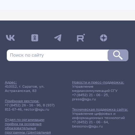
Адрес:
Новости и пресс-поддержка:
410012, г. Саратов, ул.
Управление
Астраханская, 83
медиакоммуникаций СГУ
+7 (8452) 21 - 06 - 25
,
press@sgu.ru
Приёмная ректора:
+7 (8452) 26 - 16 - 96
,
8 (937)
811-67-46
,
rector@sgu.ru
Техническая поддержка сайта:
Управление цифровых и
информационных технологий
Отдел по организации
+7 (8452) 21 - 06 - 64
,
приёма на основные
bessonov@sgu.ru
образовательные
программы (Центральная