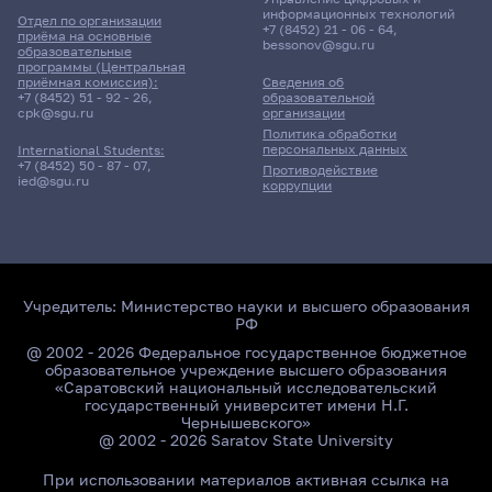
информационных технологий
Отдел по организации
+7 (8452) 21 - 06 - 64
,
приёма на основные
bessonov@sgu.ru
образовательные
программы (Центральная
приёмная комиссия):
Сведения об
+7 (8452) 51 - 92 - 26
,
образовательной
cpk@sgu.ru
организации
Политика обработки
персональных данных
International Students:
+7 (8452) 50 - 87 - 07
,
Противодействие
ied@sgu.ru
коррупции
Учредитель:
Министерство науки и высшего образования
РФ
@ 2002 - 2026 Федеральное государственное бюджетное
образовательное учреждение высшего образования
«Саратовский национальный исследовательский
государственный университет имени Н.Г.
Чернышевского»
@ 2002 - 2026 Saratov State University
При использовании материалов активная ссылка на