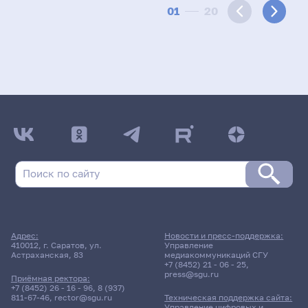
01
20
Адрес:
Новости и пресс-поддержка:
410012, г. Саратов, ул.
Управление
Астраханская, 83
медиакоммуникаций СГУ
+7 (8452) 21 - 06 - 25
,
press@sgu.ru
Приёмная ректора:
+7 (8452) 26 - 16 - 96
,
8 (937)
811-67-46
,
rector@sgu.ru
Техническая поддержка сайта:
Управление цифровых и