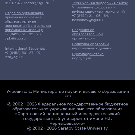
811-67-46
,
rector@sgu.ru
Техническая поддержка сайта:
Управление цифровых и
информационных технологий
Отдел по организации
+7 (8452) 21 - 06 - 64
,
приёма на основные
bessonov@sgu.ru
образовательные
программы (Центральная
приёмная комиссия):
Сведения об
+7 (8452) 51 - 92 - 26
,
образовательной
cpk@sgu.ru
организации
Политика обработки
персональных данных
International Students:
+7 (8452) 50 - 87 - 07
,
Противодействие
ied@sgu.ru
коррупции
Учредитель:
Министерство науки и высшего образования
РФ
@ 2002 - 2026 Федеральное государственное бюджетное
образовательное учреждение высшего образования
«Саратовский национальный исследовательский
государственный университет имени Н.Г.
Чернышевского»
@ 2002 - 2026 Saratov State University