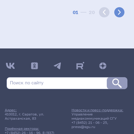
01
20
Адрес:
Новости и пресс-поддержка:
410012, г. Саратов, ул.
Управление
Астраханская, 83
медиакоммуникаций СГУ
+7 (8452) 21 - 06 - 25
,
press@sgu.ru
Приёмная ректора:
+7 (8452) 26 - 16 - 96
,
8 (937)