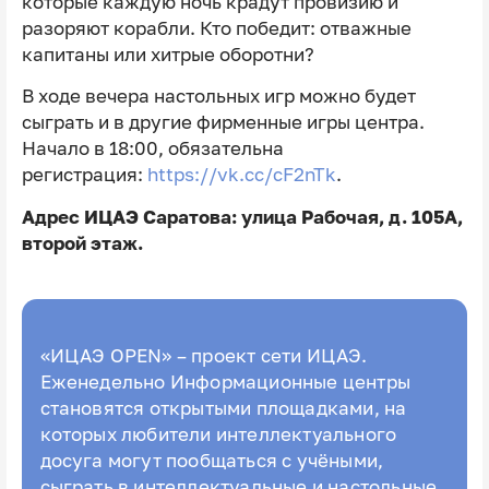
которые каждую ночь крадут провизию и
разоряют корабли. Кто победит: отважные
капитаны или хитрые оборотни?
В ходе вечера настольных игр можно будет
сыграть и в другие фирменные игры центра.
Начало в 18:00, обязательна
регистрация:
https://vk.cc/cF2nTk
.
Адрес ИЦАЭ Саратова: улица Рабочая, д. 105А,
второй этаж.
«ИЦАЭ OPEN» – проект сети ИЦАЭ.
Еженедельно Информационные центры
становятся открытыми площадками, на
которых любители интеллектуального
досуга могут пообщаться с учёными,
сыграть в интеллектуальные и настольные