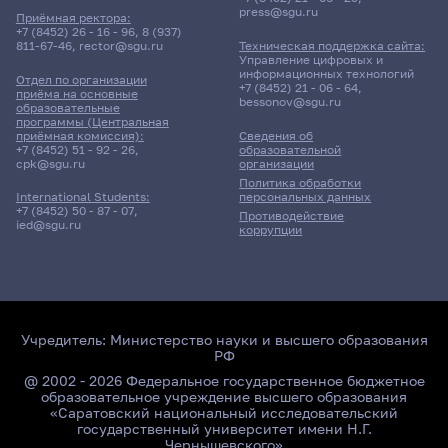
press@sgu.ru
Приёмная ректора:
+7 (8452) 26 - 16 - 96
,
8 (937)
811-67-46
,
rector@sgu.ru
Техническая поддержка сайта:
Управление цифровых и
информационных технологий
Отдел по организации
+7 (8452) 21 - 06 - 64
,
приёма на основные
bessonov@sgu.ru
образовательные
программы (Центральная
приёмная комиссия):
Сведения об
+7 (8452) 51 - 92 - 26
,
образовательной
cpk@sgu.ru
организации
Политика обработки
персональных данных
International Students:
+7 (8452) 50 - 87 - 07
,
Противодействие
ied@sgu.ru
коррупции
Учредитель:
Министерство науки и высшего образования
РФ
@ 2002 - 2026 Федеральное государственное бюджетное
образовательное учреждение высшего образования
«Саратовский национальный исследовательский
государственный университет имени Н.Г.
Чернышевского»