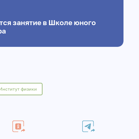
тся занятие в Школе юного
ра
Институт физики