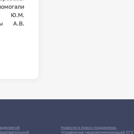
помогали
ы Ю.М.
ры А.В.
едения об
Новости и пресс-поддержка:
разовательной
Управление медиакоммуникаций СГУ