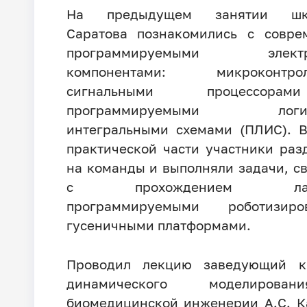
На предыдущем занятии шко
Саратова познакомились с совре
программируемыми электр
компонентами: микроконтрол
сигнальными процессор
программируемыми логич
интегральными схемами (ПЛИС). 
практической части участники раз
на команды и выполняли задачи, с
с прохождением лаби
программируемыми роботизиро
гусеничными платформами.
Проводил лекцию заведующий к
динамического моделиров
биомедицинской инженерии А.С. К