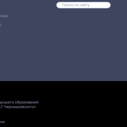
нных
u
высшего образования
.Г. Чернышевского»
ьна