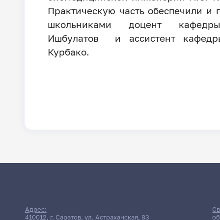
Практическую часть обеспечили и 
школьниками доцент кафедр
Ишбулатов и ассистент кафед
Курбако.
Адрес:
Св
410012, г. Саратов, ул. Астраханская, 83
об