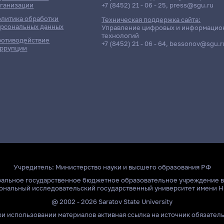
ганизации
+7 (8452) 21 - 06 - 25
,
press@sgu.ru
литика обработки
Техническая поддержка сайта:
рсональных данных
Управление цифровых и информацио
технологий
отиводействие
+7 (8452) 21 - 06 - 64
,
bessonov@sgu.r
ррупции
Учредитель:
Министерство науки и высшего образования РФ
ральное государственное бюджетное образовательное учреждение 
ональный исследовательский государственный университет имени Н
@ 2002 - 2026 Saratov State University
и использовании материалов активная ссылка на источник обязател