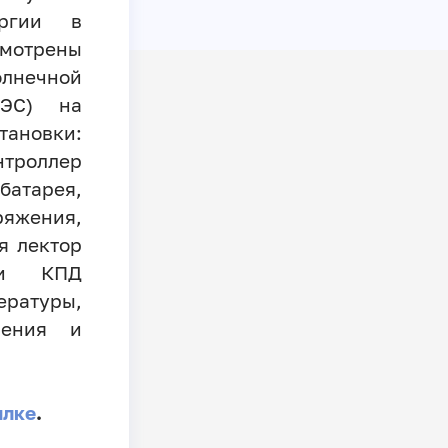
ергии в
мотрены
лнечной
ФЭС) на
новки:
троллер
тарея,
ряжения,
я лектор
сти КПД
ературы,
чения и
ылке
.