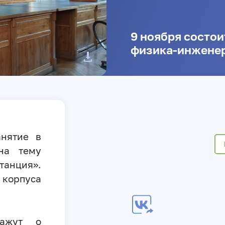
9 ноября состои
физика-инжене
анятие в
на тему
танция».
 корпуса
кажут о