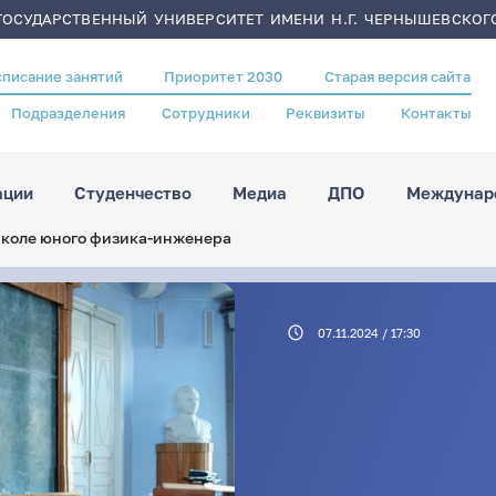
ОСУДАРСТВЕННЫЙ УНИВЕРСИТЕТ ИМЕНИ Н.Г. ЧЕРНЫШЕВСКОГ
списание занятий
Приоритет 2030
Старая версия сайта
Подразделения
Сотрудники
Реквизиты
Контакты
ации
Студенчество
Медиа
ДПО
Междунаро
 Школе юного физика-инженера
07.11.2024 / 17:30