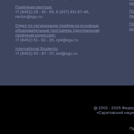
ор
Приёмная ректора:
По
+7 (8452) 26 - 16 - 96
,
8 (937) 811-67-46
,
пе
rector@sgu.ru
Пр
Отдел по организации приёма на основные
ко
образовательные программы (Центральная
приёмная комиссия):
+7 (8452) 51 - 92 - 26
,
cpk@sgu.ru
International Students:
+7 (8452) 50 - 87 - 07
,
ied@sgu.ru
@ 2002 - 2026 Феде
«Саратовский наци
Пр