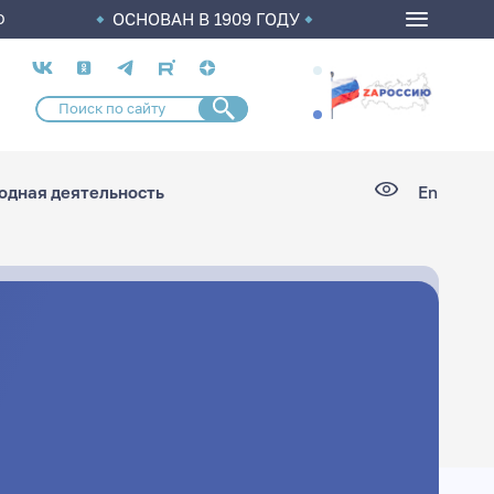
ОСНОВАН В 1909 ГОДУ
О
Социальные
сети
дная деятельность
En