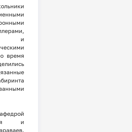
льники
менными
онными
лерами,
ами и
ескими
Во время
делились
вязанные
ринта
ванными
афедрой
ания и
араваев.