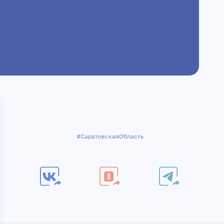
я
#СаратовскаяОбласть