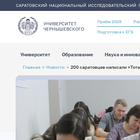
САРАТОВСКИЙ НАЦИОНАЛЬНЫЙ ИССЛЕДОВАТЕЛЬСКИЙ Г
Приём 2026
Ра
Header
УНИВЕРСИТЕТ
menu
ЧЕРНЫШЕВСКОГO
Подготовка к ЕГЭ
Университет
Образование
Наука и иннов
Перейти
Строка
Главная
Новости
200 саратовцев написали «Тот
к
навигации
основному
содержанию