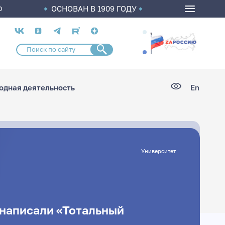
ОСНОВАН В 1909 ГОДУ
О
Социальные
сети
дная деятельность
En
Университет
 написали «Тотальный