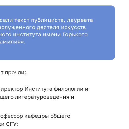
сали текст публициста, лауреата
аслуженного деятеля искусств
ного института имени Горького
амилия».
нт прочли:
директор Института филологии и
бщего литературоведения и
рофессор кафедры общего
и СГУ;