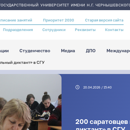
ОСУДАРСТВЕННЫЙ УНИВЕРСИТЕТ ИМЕНИ Н.Г. ЧЕРНЫШЕВСКОГ
списание занятий
Приоритет 2030
Старая версия сайта
Подразделения
Сотрудники
Реквизиты
Контакты
ации
Студенчество
Медиа
ДПО
Междунаро
альный диктант» в СГУ
20.04.2026 / 15:40
200 саратовцев
диктант» в СГУ