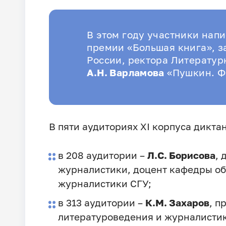
В этом году участники напи
премии «Большая книга», з
России, ректора Литератур
А.Н. Варламова
«Пушкин. Ф
В пяти аудиториях XI корпуса дикта
в 208 аудитории –
Л.С. Борисова
, 
журналистики, доцент кафедры о
журналистики СГУ;
в 313 аудитории –
К.М. Захаров
, п
литературоведения и журналистик