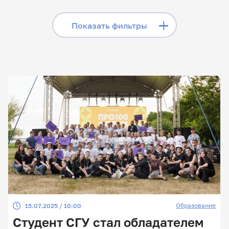
«Телеграме», читайте
лонгриды в «Дзене»,
Скрыть фильтры
Показать фильтры
смотрите сюжеты на
«Rutube»
Поиск по заголовкам
Поиск по рубрикам
Поиск по дате
Поиск по темам
Образование
15.07.2025 / 10:00
Поиск по ключевым словам
Студент СГУ стал обладателем