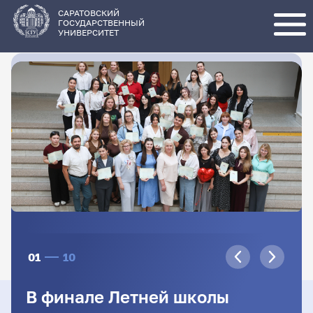
Перейти
к
основному
САРАТОВСКИЙ
содержанию
ГОСУДАРСТВЕННЫЙ
УНИВЕРСИТЕТ
01
10
В финале Летней школы