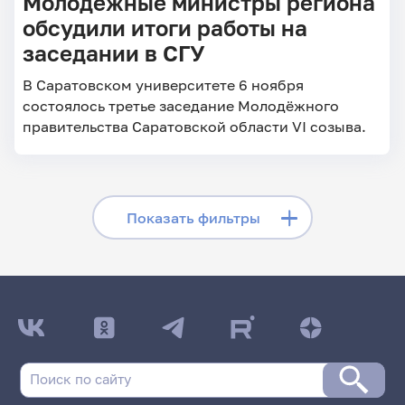
Молодёжные министры региона
обсудили итоги работы на
заседании в СГУ
В Саратовском университете 6 ноября
состоялось третье заседание Молодёжного
правительства Саратовской области VI созыва.
Скрыть фильтры
Показать фильтры
Поиск по заголовкам
Поиск по рубрикам