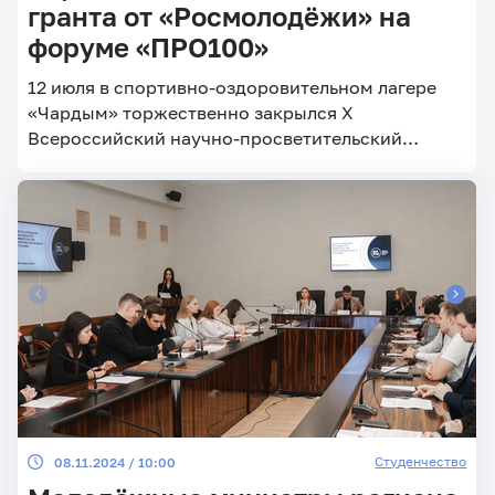
гранта от «Росмолодёжи» на
форуме «ПРО100»
Главные
12 июля в спортивно-оздоровительном лагере
новости
«Чардым» торжественно закрылся X
Всероссийский научно-просветительский
студенческий форум «ПРО100»
Студенчество
08.11.2024 / 10:00