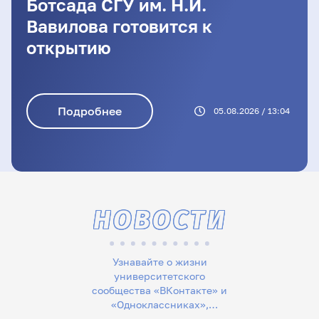
Ботсада СГУ им. Н.И.
Вавилова готовится к
открытию
Подробнее
05.08.2026 / 13:04
НОВОСТИ
Узнавайте о жизни
университетского
сообщества «ВКонтакте» и
«Одноклассниках»,
следите за новостями в