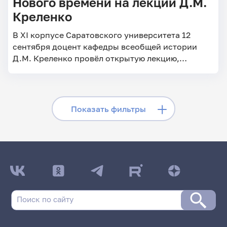
Нового времени на лекции Д.М.
Креленко
В XI корпусе Саратовского университета 12
сентября доцент кафедры всеобщей истории
Д.М. Креленко провёл открытую лекцию,
посвящённую отдельным аспектам Нового и
Новейшего времени.
Скрыть фильтры
Показать фильтры
Поиск по заголовкам
Поиск по рубрикам
Поиск по дате