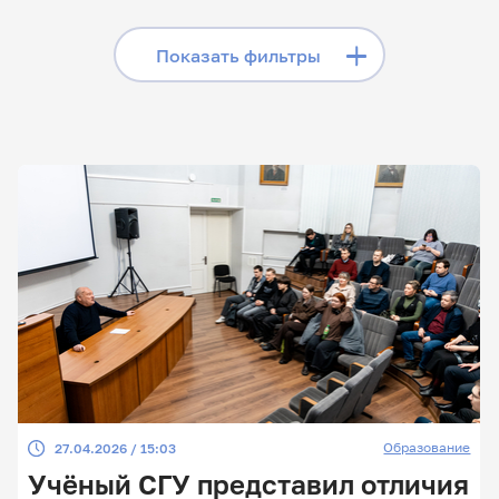
«Телеграме», читайте
лонгриды в «Дзене»,
Скрыть фильтры
Показать фильтры
смотрите сюжеты на
«Rutube»
Поиск по заголовкам
Поиск по рубрикам
Поиск по дате
Поиск по темам
Образование
27.04.2026 / 15:03
Поиск по ключевым словам
Учёный СГУ представил отличия