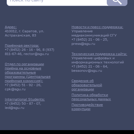
Поиск по дате
Адрес:
Новости и пресс-поддержка:
410012, г. Саратов, ул.
Управление
Поиск по темам
Астраханская, 83
медиакоммуникаций СГУ
+7 (8452) 21 - 06 - 25
,
press@sgu.ru
Приёмная ректора:
+7 (8452) 26 - 16 - 96
,
8 (937)
811-67-46
,
rector@sgu.ru
Техническая поддержка сайта:
Поиск по ключевым словам
Управление цифровых и
информационных технологий
Отдел по организации
+7 (8452) 21 - 06 - 64
,
приёма на основные
bessonov@sgu.ru
образовательные
программы (Центральная
приёмная комиссия):
Сведения об
+7 (8452) 51 - 92 - 26
,
образовательной
Главные
cpk@sgu.ru
организации
новости
Политика обработки
персональных данных
International Students:
+7 (8452) 50 - 87 - 07
,
Противодействие
ied@sgu.ru
коррупции