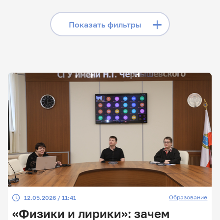
«Телеграме», читайте
лонгриды в «Дзене»,
Скрыть фильтры
Показать фильтры
смотрите сюжеты на
«Rutube»
Поиск по заголовкам
Поиск по рубрикам
Поиск по дате
Поиск по темам
Образование
12.05.2026 / 11:41
Поиск по ключевым словам
«Физики и лирики»: зачем