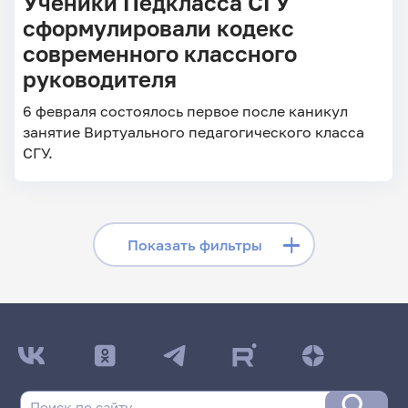
Ученики Педкласса СГУ
сформулировали кодекс
современного классного
руководителя
6 февраля состоялось первое после каникул
занятие Виртуального педагогического класса
СГУ.
Скрыть фильтры
Показать фильтры
Поиск по заголовкам
Поиск по рубрикам