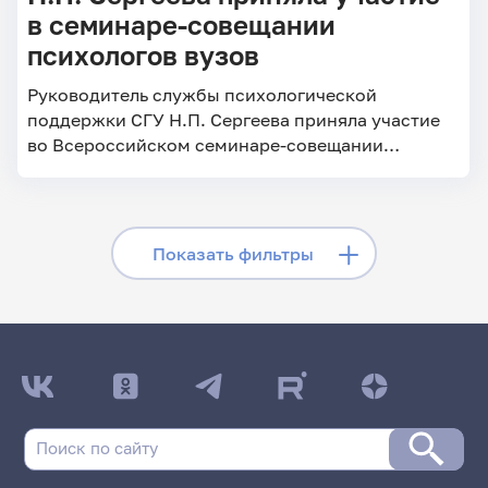
в семинаре-совещании
психологов вузов
Руководитель службы психологической
поддержки СГУ Н.П. Сергеева приняла участие
во Всероссийском семинаре-совещании
психологов вузов.
Скрыть фильтры
Показать фильтры
Поиск по заголовкам
Поиск по рубрикам
Поиск по дате