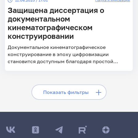
11.06.2025 / 17:01
Защищена диссертация о
документальном
кинематографическом
конструировании
Документальное кинематографическое
конструирование в эпоху цифровизации
становится доступным благодаря простой
технике
Скрыть фильтры
Показать фильтры
Поиск по заголовкам
Поиск по рубрикам