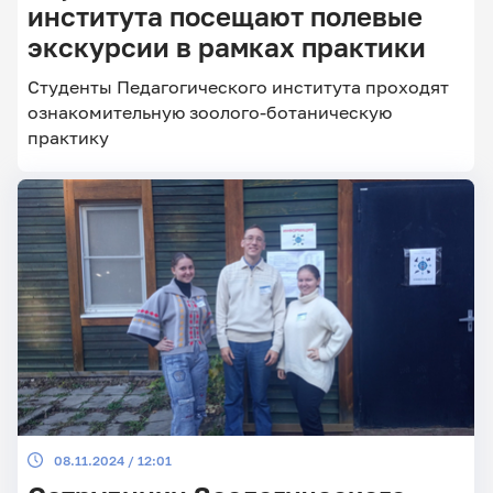
института посещают полевые
экскурсии в рамках практики
Главные
Студенты Педагогического института проходят
новости
ознакомительную зоолого-ботаническую
практику
08.11.2024 / 12:01