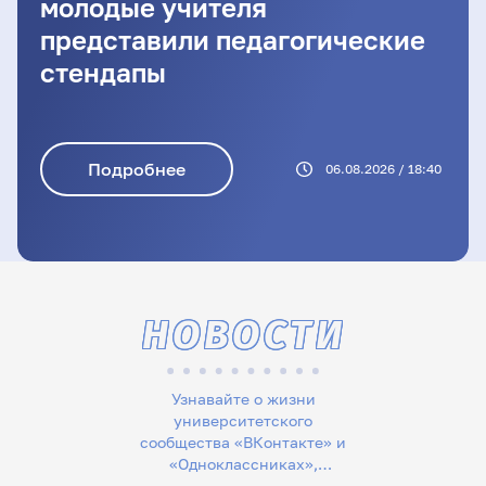
молодые учителя
представили педагогические
стендапы
Подробнее
06.08.2026 / 18:40
НОВОСТИ
Узнавайте о жизни
университетского
сообщества «ВКонтакте» и
«Одноклассниках»,
следите за новостями в