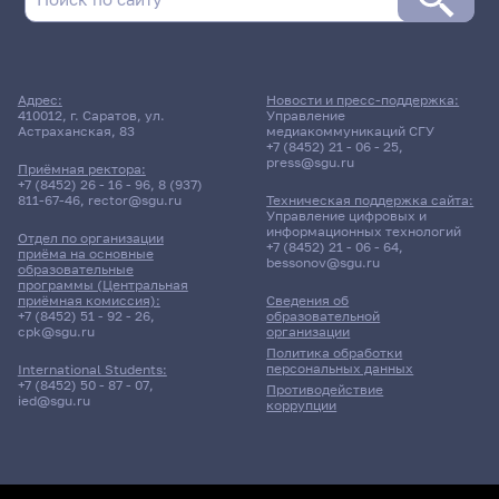
Поиск по дате
Адрес:
Новости и пресс-поддержка:
410012, г. Саратов, ул.
Управление
Поиск по темам
Астраханская, 83
медиакоммуникаций СГУ
+7 (8452) 21 - 06 - 25
,
press@sgu.ru
Приёмная ректора:
+7 (8452) 26 - 16 - 96
,
8 (937)
811-67-46
,
rector@sgu.ru
Техническая поддержка сайта:
Поиск по ключевым словам
Управление цифровых и
информационных технологий
Отдел по организации
+7 (8452) 21 - 06 - 64
,
приёма на основные
bessonov@sgu.ru
образовательные
программы (Центральная
приёмная комиссия):
Сведения об
+7 (8452) 51 - 92 - 26
,
образовательной
Главные
cpk@sgu.ru
организации
новости
Политика обработки
персональных данных
International Students:
+7 (8452) 50 - 87 - 07
,
Противодействие
ied@sgu.ru
коррупции