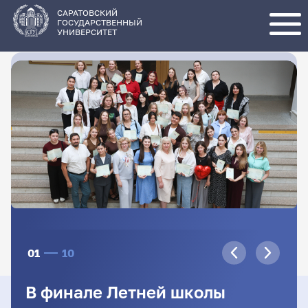
Перейти
к
основному
САРАТОВСКИЙ
содержанию
ГОСУДАРСТВЕННЫЙ
УНИВЕРСИТЕТ
01
10
В финале Летней школы