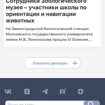
Сотрудники Зоологического
музея – участники школы по
ориентации и навигации
животных
На Звенигородской биологической станции
Московского государственного университета
имени М.В. Ломоносова прошла III Осенняя
школа «Ориентация и навигация животных».
Скрыть фильтры
Показать фильтры
Поиск по заголовкам
Поиск по рубрикам