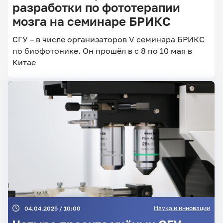
разработки по фототерапии
мозга на семинаре БРИКС
Главные
СГУ – в числе организаторов V семинара БРИКС
новости
по биофотонике. Он прошёл в с 8 по 10 мая в
Китае
Наука и инновации
04.04.2025 / 10:00