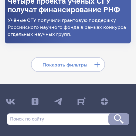
Четыре проекта учёных СГУ
получат финансирование РНФ
Учёные СГУ получили грантовую поддержку
Российского научного фонда в рамках конкурса
отдельных научных групп.
Скрыть фильтры
Показать фильтры
Поиск по заголовкам
Поиск по рубрикам
Поиск по дате