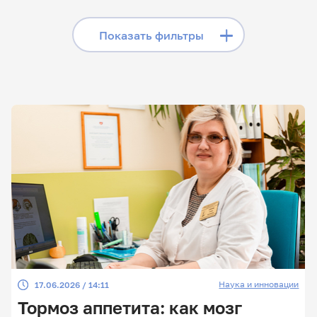
«Телеграме», читайте
лонгриды в «Дзене»,
Скрыть фильтры
Показать фильтры
смотрите сюжеты на
«Rutube»
Поиск по заголовкам
Поиск по рубрикам
Поиск по дате
Поиск по темам
Наука и инновации
17.06.2026 / 14:11
Поиск по ключевым словам
Тормоз аппетита: как мозг