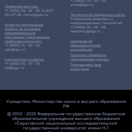
+7 (8452) 21 - 06 - 25
,
press@sgu.ru
Приёмная ректора:
+7 (8452) 26 - 16 - 96
,
8 (937)
811-67-46
,
rector@sgu.ru
Техническая поддержка сайта:
Поиск по ключевым словам
Управление цифровых и
информационных технологий
Отдел по организации
+7 (8452) 21 - 06 - 64
,
приёма на основные
bessonov@sgu.ru
образовательные
программы (Центральная
приёмная комиссия):
Сведения об
+7 (8452) 51 - 92 - 26
,
образовательной
Главные
cpk@sgu.ru
организации
новости
Политика обработки
персональных данных
International Students:
+7 (8452) 50 - 87 - 07
,
Противодействие
ied@sgu.ru
коррупции
Учредитель:
Министерство науки и высшего образования
РФ
@ 2002 - 2026 Федеральное государственное бюджетное
образовательное учреждение высшего образования
«Саратовский национальный исследовательский
государственный университет имени Н.Г.