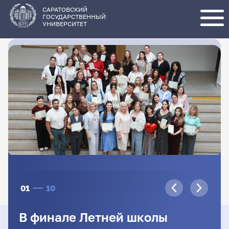
Перейти
к
основному
САРАТОВСКИЙ
содержанию
ГОСУДАРСТВЕННЫЙ
УНИВЕРСИТЕТ
01
10
В финале Летней школы