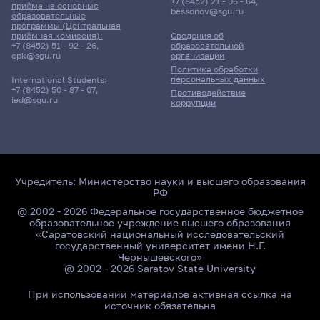
+7 (8452) 21 - 06 - 64
,
приёма на основные
bessonov@sgu.ru
образовательные
программы (Центральная
приёмная комиссия):
Сведения об
+7 (8452) 51 - 92 - 26
,
образовательной
Главные
cpk@sgu.ru
организации
новости
Политика обработки
персональных данных
International Students:
+7 (8452) 50 - 87 - 07
,
Противодействие
ied@sgu.ru
коррупции
Учредитель:
Министерство науки и высшего образования
РФ
@ 2002 - 2026 Федеральное государственное бюджетное
образовательное учреждение высшего образования
«Саратовский национальный исследовательский
государственный университет имени Н.Г.
Чернышевского»
@ 2002 - 2026 Saratov State University
При использовании материалов активная ссылка на
источник обязательна